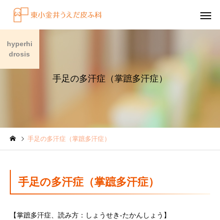
hyperhi
drosis
手足の多汗症（掌蹠多汗症）
感染症
円形脱毛症
手足の多汗症（掌蹠多汗症）
水虫（足白癬）を放置する
円形脱毛症になぜ「光
べきではない理由
効くの？
～エキシマライト（紫
手足の多汗症（掌蹠多汗症）
療法）の効果について
【掌蹠多汗症、読み方：しょうせき-たかんしょう】