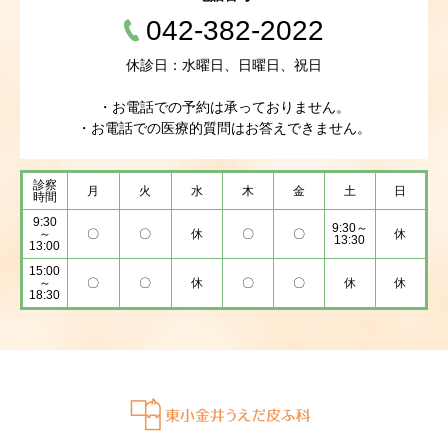
042-382-2022
休診日：水曜日、日曜日、祝日
・お電話での予約は承っておりません。
・お電話での医療的質問はお答えできません。
診察
月
火
水
木
金
土
日
時間
9:30
9:30～
～
〇
〇
休
〇
〇
休
13:30
13:00
15:00
～
〇
〇
休
〇
〇
休
休
18:30