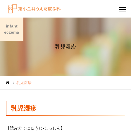
infant
eczema
乳児湿疹
感染症
円形脱毛症
乳児湿疹
水虫（足白癬）を放置する
円形脱毛症になぜ「光
べきではない理由
効くの？
～エキシマライト（紫
乳児湿疹
療法）の効果について
【読み方：にゅうじ-しっしん】