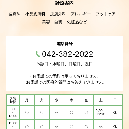
診療案内
皮膚科
小児皮膚科
皮膚外科
アレルギー
フットケア
美容・自費
化粧品など
電話番号
042-382-2022
休診日：水曜日、日曜日、祝日
・お電話での予約は承っておりません。
・お電話での医療的質問はお答えできません。
診察
月
火
水
木
金
土
日
時間
9:30
9:30～
～
〇
〇
休
〇
〇
休
13:30
13:00
15:00
～
〇
〇
休
〇
〇
休
休